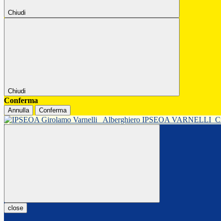
Chiudi
Chiudi
Conferma
Annulla
Conferma
Alberghiero IPSEOA VARNELLI
C
close