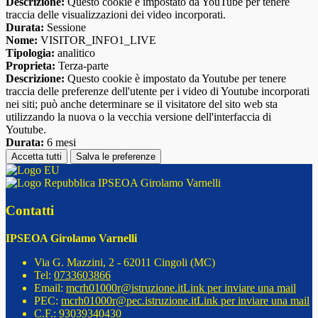
Descrizione:
Questo cookie è impostato da YouTube per tenere
traccia delle visualizzazioni dei video incorporati.
Durata:
Sessione
Nome:
VISITOR_INFO1_LIVE
Tipologia:
analitico
Proprieta:
Terza-parte
Descrizione:
Questo cookie è impostato da Youtube per tenere
traccia delle preferenze dell'utente per i video di Youtube incorporati
nei siti; può anche determinare se il visitatore del sito web sta
utilizzando la nuova o la vecchia versione dell'interfaccia di
Youtube.
Durata:
6 mesi
Accetta tutti
Salva le preferenze
IPSEOA Girolamo Varnelli
Contatti
IPSEOA Girolamo Varnelli
Via G. Mazzini, 2 - 62011 Cingoli (MC)
Tel:
0733603866
Email:
mcrh01000r@istruzione.it
Link per inviare una mail
PEC:
mcrh01000r@pec.istruzione.it
Link per inviare una mail
C.F.: 93039340430