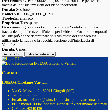
Descrizione:
Questo cookie è impostato da YouTube per tenere
traccia delle visualizzazioni dei video incorporati.
Durata:
Sessione
Nome:
VISITOR_INFO1_LIVE
Tipologia:
analitico
Proprieta:
Terza-parte
Descrizione:
Questo cookie è impostato da Youtube per tenere
traccia delle preferenze dell'utente per i video di Youtube incorporati
nei siti; può anche determinare se il visitatore del sito web sta
utilizzando la nuova o la vecchia versione dell'interfaccia di
Youtube.
Durata:
6 mesi
Accetta tutti
Salva le preferenze
IPSEOA Girolamo Varnelli
Contatti
IPSEOA Girolamo Varnelli
Via G. Mazzini, 2 - 62011 Cingoli (MC)
Tel:
0733603866
Email:
mcrh01000r@istruzione.it
Link per inviare una mail
PEC:
mcrh01000r@pec.istruzione.it
Link per inviare una mail
C.F.: 93039340430