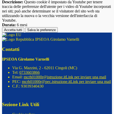
Descrizione:
Questo cookie è impostato da Youtube per tenere
traccia delle preferenze dell'utente per i video di Youtube incorporati
nei siti; può anche determinare se il visitatore del sito web sta
utilizzando la nuova o la vecchia versione dell'interfaccia di
Youtube.
Durata:
6 mesi
Accetta tutti
Salva le preferenze
IPSEOA Girolamo Varnelli
Contatti
IPSEOA Girolamo Varnelli
Via G. Mazzini, 2 - 62011 Cingoli (MC)
Tel:
0733603866
Email:
mcrh01000r@istruzione.it
Link per inviare una mail
PEC:
mcrh01000r@pec.istruzione.it
Link per inviare una mail
C.F.: 93039340430
Sezione Link Utili