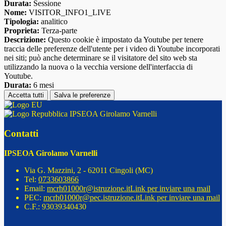
Durata:
Sessione
Nome:
VISITOR_INFO1_LIVE
Tipologia:
analitico
Proprieta:
Terza-parte
Descrizione:
Questo cookie è impostato da Youtube per tenere
traccia delle preferenze dell'utente per i video di Youtube incorporati
nei siti; può anche determinare se il visitatore del sito web sta
utilizzando la nuova o la vecchia versione dell'interfaccia di
Youtube.
Durata:
6 mesi
Accetta tutti
Salva le preferenze
IPSEOA Girolamo Varnelli
Contatti
IPSEOA Girolamo Varnelli
Via G. Mazzini, 2 - 62011 Cingoli (MC)
Tel:
0733603866
Email:
mcrh01000r@istruzione.it
Link per inviare una mail
PEC:
mcrh01000r@pec.istruzione.it
Link per inviare una mail
C.F.: 93039340430