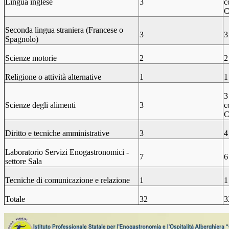
Lingua inglese
3
c
C
Seconda lingua straniera (Francese o
3
3
Spagnolo)
Scienze motorie
2
2
Religione o attività alternative
1
1
3
Scienze degli alimenti
3
c
C
Diritto e tecniche amministrative
3
4
Laboratorio Servizi Enogastronomici -
7
6
settore Sala
Tecniche di comunicazione e relazione
1
1
Totale
32
3