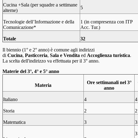
Cucina +Sala (per squadre a settimane
5
alterne)
Tecnologie dell’Informazione e della
1 (in compresenza con ITP
Comunicazione*
Acc. Tur.)
Totale
32
Il biennio (1° e 2° anno) è comune agli indirizzi
di
Cucina
,
Pasticceria
,
Sala e Vendita
ed
Accoglienza turistica
.
La scelta dell'indirizzo va effettuata per il 3° anno.
Materie del 3°, 4° e 5° anno
Ore settimanali nel 3°
Materia
anno
Italiano
4
4
Storia
2
2
Matematica
3
3
3