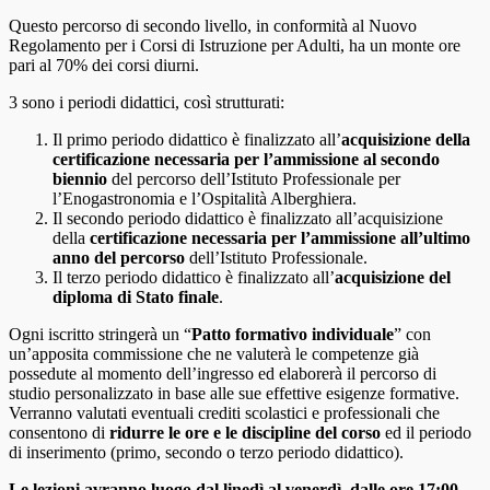
Questo percorso di secondo livello, in conformità al Nuovo
Regolamento per i Corsi di Istruzione per Adulti, ha un monte ore
pari al 70% dei corsi diurni.
3 sono i periodi didattici, così strutturati:
Il primo periodo didattico è finalizzato all’
acquisizione della
certificazione necessaria per l’ammissione al secondo
biennio
del percorso dell’Istituto Professionale per
l’Enogastronomia e l’Ospitalità Alberghiera.
Il secondo periodo didattico è finalizzato all’acquisizione
della
certificazione necessaria per l’ammissione all’ultimo
anno del percorso
dell’Istituto Professionale.
Il terzo periodo didattico è finalizzato all’
acquisizione del
diploma di Stato finale
.
Ogni iscritto stringerà un “
Patto formativo individuale
” con
un’apposita commissione che ne valuterà le competenze già
possedute al momento dell’ingresso ed elaborerà il percorso di
studio personalizzato in base alle sue effettive esigenze formative.
Verranno valutati eventuali crediti scolastici e professionali che
consentono di
ridurre le ore e le discipline del corso
ed il periodo
di inserimento (primo, secondo o terzo periodo didattico).
Le lezioni avranno luogo dal linedì al venerdì, dalle ore 17:00