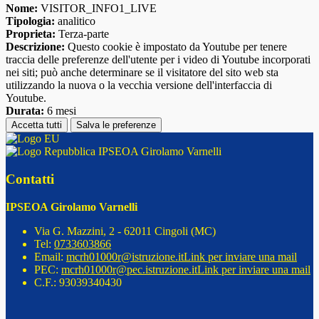
Nome:
VISITOR_INFO1_LIVE
Tipologia:
analitico
Proprieta:
Terza-parte
Descrizione:
Questo cookie è impostato da Youtube per tenere
traccia delle preferenze dell'utente per i video di Youtube incorporati
nei siti; può anche determinare se il visitatore del sito web sta
utilizzando la nuova o la vecchia versione dell'interfaccia di
Youtube.
Durata:
6 mesi
Accetta tutti
Salva le preferenze
IPSEOA Girolamo Varnelli
Contatti
IPSEOA Girolamo Varnelli
Via G. Mazzini, 2 - 62011 Cingoli (MC)
Tel:
0733603866
Email:
mcrh01000r@istruzione.it
Link per inviare una mail
PEC:
mcrh01000r@pec.istruzione.it
Link per inviare una mail
C.F.: 93039340430