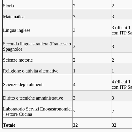
Storia
2
2
Matematica
3
3
3 (di cui 
Lingua inglese
3
con ITP Sa
Seconda lingua straniera (Francese o
3
3
Spagnolo)
Scienze motorie
2
2
Religione o attività alternative
1
1
4 (di cui 
Scienze degli alimenti
4
con ITP Sa
Diritto e tecniche amministrative
3
3
Laboratorio Servizi Enogastronomici
7
7
- settore Cucina
Totale
32
32