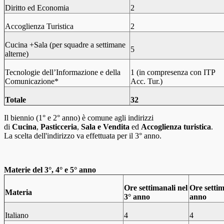
Diritto ed Economia
2
Accoglienza Turistica
2
Cucina +Sala (per squadre a settimane
5
alterne)
Tecnologie dell’Informazione e della
1 (in compresenza con ITP
Comunicazione*
Acc. Tur.)
Totale
32
Il biennio (1° e 2° anno) è comune agli indirizzi
di
Cucina
,
Pasticceria
,
Sala e Vendita
ed
Accoglienza turistica
.
La scelta dell'indirizzo va effettuata per il 3° anno.
Materie del 3°, 4° e 5° anno
Ore settimanali nel
Ore settim
Materia
3° anno
anno
Italiano
4
4