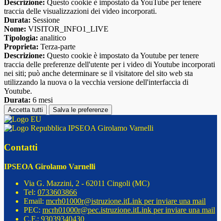
Descrizione:
Questo cookie è impostato da YouTube per tenere
traccia delle visualizzazioni dei video incorporati.
Durata:
Sessione
Nome:
VISITOR_INFO1_LIVE
Tipologia:
analitico
Proprieta:
Terza-parte
Descrizione:
Questo cookie è impostato da Youtube per tenere
traccia delle preferenze dell'utente per i video di Youtube incorporati
nei siti; può anche determinare se il visitatore del sito web sta
utilizzando la nuova o la vecchia versione dell'interfaccia di
Youtube.
Durata:
6 mesi
Accetta tutti
Salva le preferenze
IPSEOA Girolamo Varnelli
Contatti
IPSEOA Girolamo Varnelli
Via G. Mazzini, 2 - 62011 Cingoli (MC)
Tel:
0733603866
Email:
mcrh01000r@istruzione.it
Link per inviare una mail
PEC:
mcrh01000r@pec.istruzione.it
Link per inviare una mail
C.F.: 93039340430