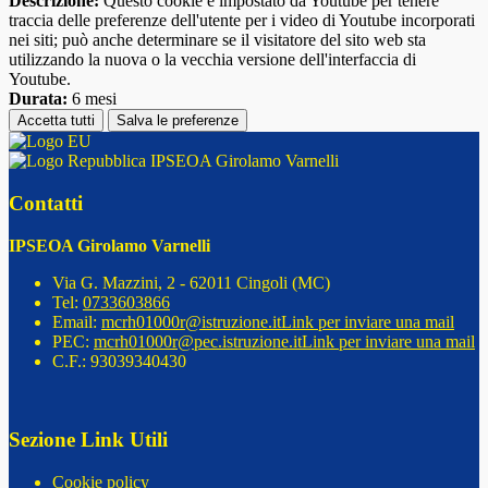
Descrizione:
Questo cookie è impostato da Youtube per tenere
traccia delle preferenze dell'utente per i video di Youtube incorporati
nei siti; può anche determinare se il visitatore del sito web sta
utilizzando la nuova o la vecchia versione dell'interfaccia di
Youtube.
Durata:
6 mesi
Accetta tutti
Salva le preferenze
IPSEOA Girolamo Varnelli
Contatti
IPSEOA Girolamo Varnelli
Via G. Mazzini, 2 - 62011 Cingoli (MC)
Tel:
0733603866
Email:
mcrh01000r@istruzione.it
Link per inviare una mail
PEC:
mcrh01000r@pec.istruzione.it
Link per inviare una mail
C.F.: 93039340430
Sezione Link Utili
Cookie policy