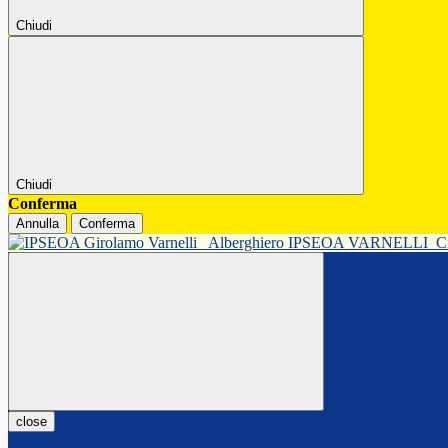
Chiudi
Chiudi
Conferma
Annulla
Conferma
Alberghiero IPSEOA VARNELLI
C
close