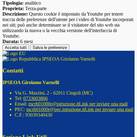
Tipologia:
analitico
Proprieta:
Terza-parte
Descrizione:
Questo cookie è impostato da Youtube per tenere
traccia delle preferenze dell'utente per i video di Youtube incorporati
nei siti; può anche determinare se il visitatore del sito web sta
utilizzando la nuova o la vecchia versione dell'interfaccia di
Youtube.
Durata:
6 mesi
Accetta tutti
Salva le preferenze
IPSEOA Girolamo Varnelli
Contatti
IPSEOA Girolamo Varnelli
Via G. Mazzini, 2 - 62011 Cingoli (MC)
Tel:
0733603866
Email:
mcrh01000r@istruzione.it
Link per inviare una mail
PEC:
mcrh01000r@pec.istruzione.it
Link per inviare una mail
C.F.: 93039340430