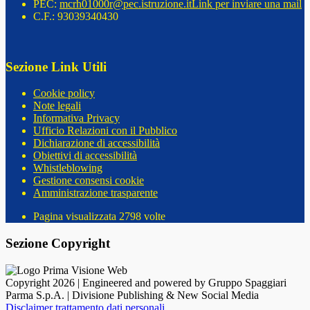
PEC:
mcrh01000r@pec.istruzione.it
Link per inviare una mail
C.F.: 93039340430
Sezione Link Utili
Cookie policy
Note legali
Informativa Privacy
Ufficio Relazioni con il Pubblico
Dichiarazione di accessibilità
Obiettivi di accessibilità
Whistleblowing
Gestione consensi cookie
Amministrazione trasparente
Pagina visualizzata
2798
volte
Sezione Copyright
Copyright 2026 | Engineered and powered by Gruppo Spaggiari
Parma S.p.A. | Divisione Publishing & New Social Media
Disclaimer trattamento dati personali