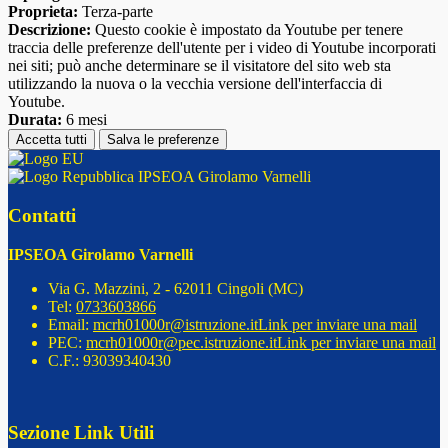
Proprieta:
Terza-parte
Descrizione:
Questo cookie è impostato da Youtube per tenere
traccia delle preferenze dell'utente per i video di Youtube incorporati
nei siti; può anche determinare se il visitatore del sito web sta
utilizzando la nuova o la vecchia versione dell'interfaccia di
Youtube.
Durata:
6 mesi
Accetta tutti
Salva le preferenze
IPSEOA Girolamo Varnelli
Contatti
IPSEOA Girolamo Varnelli
Via G. Mazzini, 2 - 62011 Cingoli (MC)
Tel:
0733603866
Email:
mcrh01000r@istruzione.it
Link per inviare una mail
PEC:
mcrh01000r@pec.istruzione.it
Link per inviare una mail
C.F.: 93039340430
Sezione Link Utili