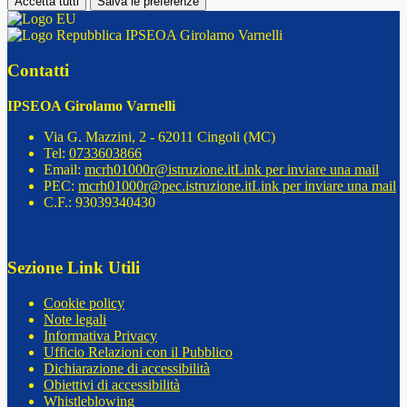
Accetta tutti
Salva le preferenze
IPSEOA Girolamo Varnelli
Contatti
IPSEOA Girolamo Varnelli
Via G. Mazzini, 2 - 62011 Cingoli (MC)
Tel:
0733603866
Email:
mcrh01000r@istruzione.it
Link per inviare una mail
PEC:
mcrh01000r@pec.istruzione.it
Link per inviare una mail
C.F.: 93039340430
Sezione Link Utili
Cookie policy
Note legali
Informativa Privacy
Ufficio Relazioni con il Pubblico
Dichiarazione di accessibilità
Obiettivi di accessibilità
Whistleblowing