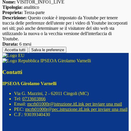
Nome:
VISITOR_INFO1_LIVE
Tipologia:
analitico
Proprieta:
Terza-parte
Descrizione:
Questo cookie è impostato da Youtube per tenere
traccia delle preferenze dell'utente per i video di Youtube incorporati
nei siti; può anche determinare se il visitatore del sito web sta
utilizzando la nuova o la vecchia versione dell'interfaccia di
Youtube.
Durata:
6 mesi
Accetta tutti
Salva le preferenze
IPSEOA Girolamo Varnelli
Contatti
IPSEOA Girolamo Varnelli
Via G. Mazzini, 2 - 62011 Cingoli (MC)
Tel:
0733603866
Email:
mcrh01000r@istruzione.it
Link per inviare una mail
PEC:
mcrh01000r@pec.istruzione.it
Link per inviare una mail
C.F.: 93039340430