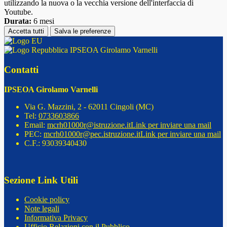
utilizzando la nuova o la vecchia versione dell'interfaccia di
Youtube.
Durata:
6 mesi
Accetta tutti
Salva le preferenze
IPSEOA Girolamo Varnelli
Contatti
IPSEOA Girolamo Varnelli
Via G. Mazzini, 2 - 62011 Cingoli (MC)
Tel:
0733603866
Email:
mcrh01000r@istruzione.it
Link per inviare una mail
PEC:
mcrh01000r@pec.istruzione.it
Link per inviare una mail
C.F.: 93039340430
Sezione Link Utili
Cookie policy
Note legali
Informativa Privacy
Ufficio Relazioni con il Pubblico