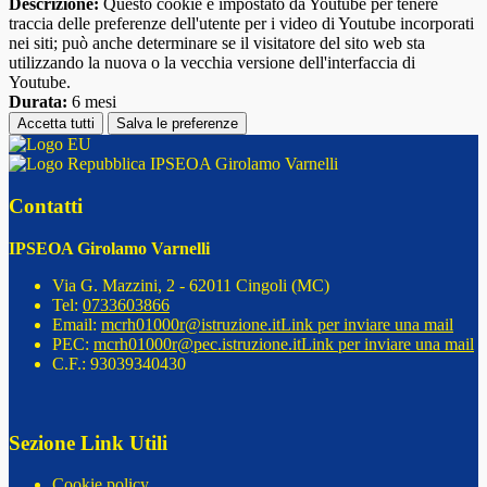
Descrizione:
Questo cookie è impostato da Youtube per tenere
traccia delle preferenze dell'utente per i video di Youtube incorporati
nei siti; può anche determinare se il visitatore del sito web sta
utilizzando la nuova o la vecchia versione dell'interfaccia di
Youtube.
Durata:
6 mesi
Accetta tutti
Salva le preferenze
IPSEOA Girolamo Varnelli
Contatti
IPSEOA Girolamo Varnelli
Via G. Mazzini, 2 - 62011 Cingoli (MC)
Tel:
0733603866
Email:
mcrh01000r@istruzione.it
Link per inviare una mail
PEC:
mcrh01000r@pec.istruzione.it
Link per inviare una mail
C.F.: 93039340430
Sezione Link Utili
Cookie policy