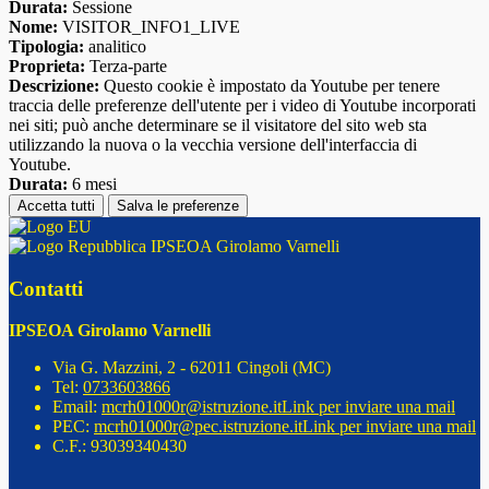
Durata:
Sessione
Nome:
VISITOR_INFO1_LIVE
Tipologia:
analitico
Proprieta:
Terza-parte
Descrizione:
Questo cookie è impostato da Youtube per tenere
traccia delle preferenze dell'utente per i video di Youtube incorporati
nei siti; può anche determinare se il visitatore del sito web sta
utilizzando la nuova o la vecchia versione dell'interfaccia di
Youtube.
Durata:
6 mesi
Accetta tutti
Salva le preferenze
IPSEOA Girolamo Varnelli
Contatti
IPSEOA Girolamo Varnelli
Via G. Mazzini, 2 - 62011 Cingoli (MC)
Tel:
0733603866
Email:
mcrh01000r@istruzione.it
Link per inviare una mail
PEC:
mcrh01000r@pec.istruzione.it
Link per inviare una mail
C.F.: 93039340430