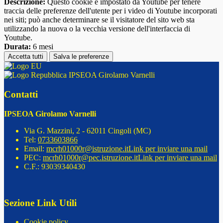
Descrizione:
Questo cookie è impostato da Youtube per tenere
traccia delle preferenze dell'utente per i video di Youtube incorporati
nei siti; può anche determinare se il visitatore del sito web sta
utilizzando la nuova o la vecchia versione dell'interfaccia di
Youtube.
Durata:
6 mesi
Accetta tutti
Salva le preferenze
IPSEOA Girolamo Varnelli
Contatti
IPSEOA Girolamo Varnelli
Via G. Mazzini, 2 - 62011 Cingoli (MC)
Tel:
0733603866
Email:
mcrh01000r@istruzione.it
Link per inviare una mail
PEC:
mcrh01000r@pec.istruzione.it
Link per inviare una mail
C.F.: 93039340430
Sezione Link Utili
Cookie policy