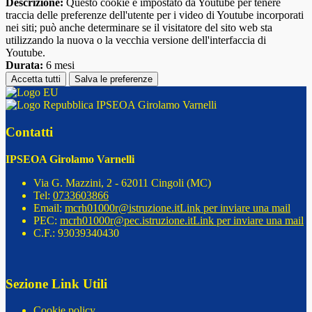
Descrizione:
Questo cookie è impostato da Youtube per tenere
traccia delle preferenze dell'utente per i video di Youtube incorporati
nei siti; può anche determinare se il visitatore del sito web sta
utilizzando la nuova o la vecchia versione dell'interfaccia di
Youtube.
Durata:
6 mesi
Accetta tutti
Salva le preferenze
IPSEOA Girolamo Varnelli
Contatti
IPSEOA Girolamo Varnelli
Via G. Mazzini, 2 - 62011 Cingoli (MC)
Tel:
0733603866
Email:
mcrh01000r@istruzione.it
Link per inviare una mail
PEC:
mcrh01000r@pec.istruzione.it
Link per inviare una mail
C.F.: 93039340430
Sezione Link Utili
Cookie policy