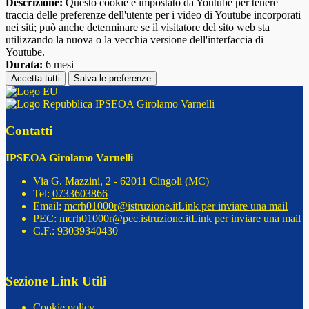
Descrizione:
Questo cookie è impostato da Youtube per tenere
traccia delle preferenze dell'utente per i video di Youtube incorporati
nei siti; può anche determinare se il visitatore del sito web sta
utilizzando la nuova o la vecchia versione dell'interfaccia di
Youtube.
Durata:
6 mesi
Accetta tutti
Salva le preferenze
IPSEOA Girolamo Varnelli
Contatti
IPSEOA Girolamo Varnelli
Via G. Mazzini, 2 - 62011 Cingoli (MC)
Tel:
0733603866
Email:
mcrh01000r@istruzione.it
Link per inviare una mail
PEC:
mcrh01000r@pec.istruzione.it
Link per inviare una mail
C.F.: 93039340430
Sezione Link Utili
Cookie policy