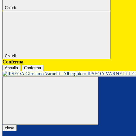
Chiudi
Chiudi
Conferma
Annulla
Conferma
Alberghiero IPSEOA VARNELLI
C
close