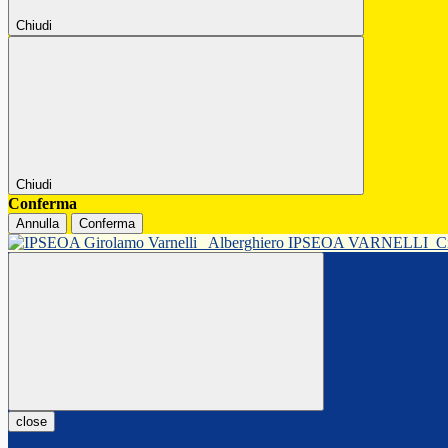
Chiudi
Chiudi
Conferma
Annulla
Conferma
Alberghiero IPSEOA VARNELLI
C
close