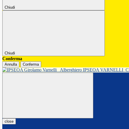
Chiudi
Chiudi
Conferma
Annulla
Conferma
Alberghiero IPSEOA VARNELLI
C
close