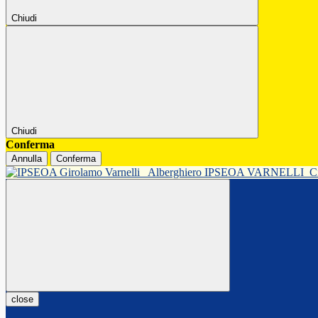
Chiudi
Chiudi
Conferma
Annulla
Conferma
Alberghiero IPSEOA VARNELLI
C
close