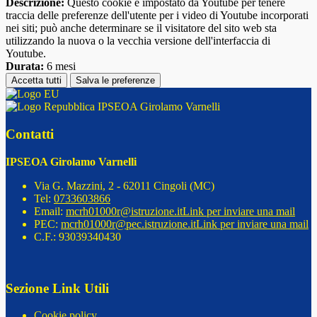
Descrizione:
Questo cookie è impostato da Youtube per tenere
traccia delle preferenze dell'utente per i video di Youtube incorporati
nei siti; può anche determinare se il visitatore del sito web sta
utilizzando la nuova o la vecchia versione dell'interfaccia di
Youtube.
Durata:
6 mesi
Accetta tutti
Salva le preferenze
IPSEOA Girolamo Varnelli
Contatti
IPSEOA Girolamo Varnelli
Via G. Mazzini, 2 - 62011 Cingoli (MC)
Tel:
0733603866
Email:
mcrh01000r@istruzione.it
Link per inviare una mail
PEC:
mcrh01000r@pec.istruzione.it
Link per inviare una mail
C.F.: 93039340430
Sezione Link Utili
Cookie policy