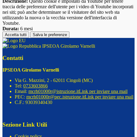
Descrizione:
Questo cookie è impostato da Youtube per tenere
traccia delle preferenze dell'utente per i video di Youtube incorporati
nei siti; può anche determinare se il visitatore del sito web sta
utilizzando la nuova o la vecchia versione dell'interfaccia di
Youtube.
Durata:
6 mesi
Accetta tutti
Salva le preferenze
IPSEOA Girolamo Varnelli
Contatti
IPSEOA Girolamo Varnelli
Via G. Mazzini, 2 - 62011 Cingoli (MC)
Tel:
0733603866
Email:
mcrh01000r@istruzione.it
Link per inviare una mail
PEC:
mcrh01000r@pec.istruzione.it
Link per inviare una mail
C.F.: 93039340430
Sezione Link Utili
Cookie policy