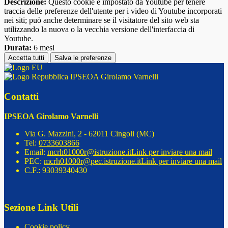
Descrizione:
Questo cookie è impostato da Youtube per tenere
traccia delle preferenze dell'utente per i video di Youtube incorporati
nei siti; può anche determinare se il visitatore del sito web sta
utilizzando la nuova o la vecchia versione dell'interfaccia di
Youtube.
Durata:
6 mesi
Accetta tutti
Salva le preferenze
IPSEOA Girolamo Varnelli
Contatti
IPSEOA Girolamo Varnelli
Via G. Mazzini, 2 - 62011 Cingoli (MC)
Tel:
0733603866
Email:
mcrh01000r@istruzione.it
Link per inviare una mail
PEC:
mcrh01000r@pec.istruzione.it
Link per inviare una mail
C.F.: 93039340430
Sezione Link Utili
Cookie policy