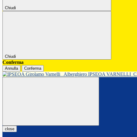
Chiudi
Chiudi
Conferma
Annulla
Conferma
Alberghiero IPSEOA VARNELLI
C
close