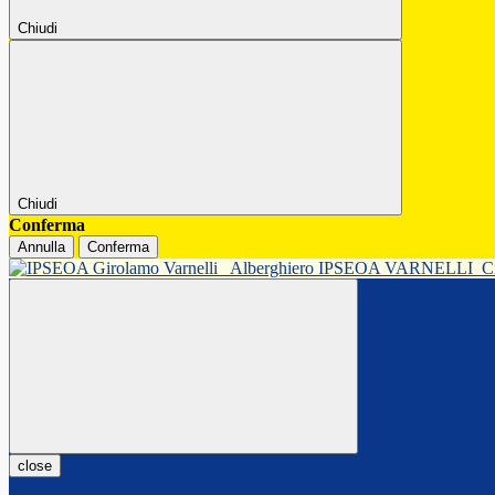
Chiudi
Chiudi
Conferma
Annulla
Conferma
Alberghiero IPSEOA VARNELLI
C
close