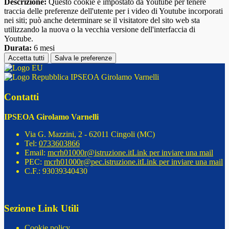
Descrizione:
Questo cookie è impostato da Youtube per tenere
traccia delle preferenze dell'utente per i video di Youtube incorporati
nei siti; può anche determinare se il visitatore del sito web sta
utilizzando la nuova o la vecchia versione dell'interfaccia di
Youtube.
Durata:
6 mesi
Accetta tutti
Salva le preferenze
IPSEOA Girolamo Varnelli
Contatti
IPSEOA Girolamo Varnelli
Via G. Mazzini, 2 - 62011 Cingoli (MC)
Tel:
0733603866
Email:
mcrh01000r@istruzione.it
Link per inviare una mail
PEC:
mcrh01000r@pec.istruzione.it
Link per inviare una mail
C.F.: 93039340430
Sezione Link Utili
Cookie policy